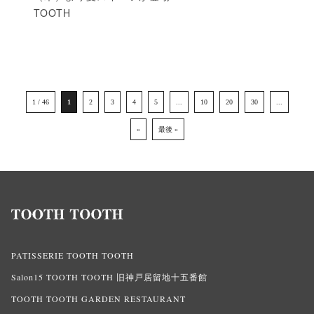
TOOTH
1 / 46
1
2
3
4
5
...
10
20
30
...
»
最後 »
PATISSERIE TOOTH TOOTH
Salon15 TOOTH TOOTH 旧神戸居留地十五番館
TOOTH TOOTH GARDEN RESTAURANT