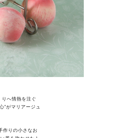
づくりへ情熱を注ぐ
心”がマリアージュ
 手作りの小さなお
しい風を吹かせたト