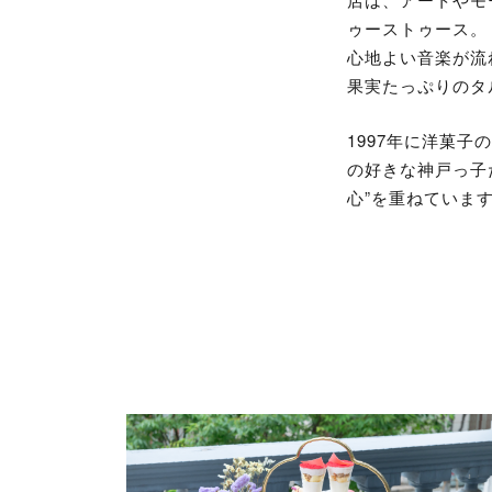
ゥーストゥース。
心地よい音楽が流
果実たっぷりのタ
1997年に洋菓
の好きな神戸っ子
心”を重ねていま