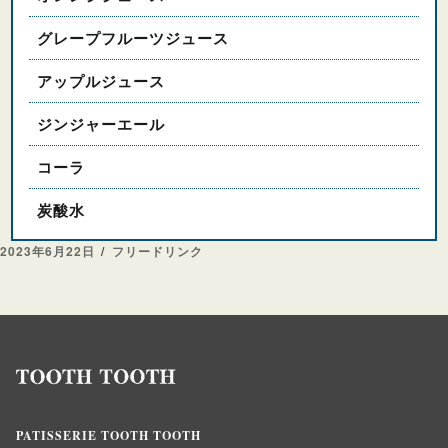
グレープフルーツジュース
アップルジュース
ジンジャーエール
コーラ
炭酸水
投
カ
2023年6月22日
フリードリンク
稿
テ
日:
ゴ
リ
ー
PATISSERIE TOOTH TOOTH