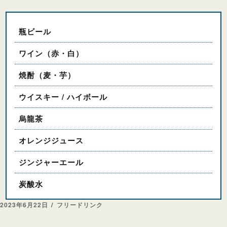
瓶ビール
ワイン（赤・白）
焼酎（麦・芋）
ウイスキー / ハイボール
烏龍茶
オレンジジュース
ジンジャーエール
炭酸水
投
カ
2023年6月22日
フリードリンク
稿
テ
日:
ゴ