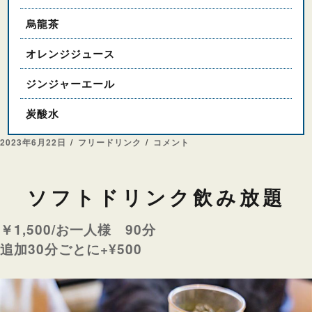
烏龍茶
オレンジジュース
ジンジャーエール
炭酸水
投
カ
プ
2023年6月22日
フリードリンク
コメント
稿
テ
レ
日:
ゴ
ミ
リ
ア
ソフトドリンク飲み放題
ー
ム
飲
￥1,500/お一人様 90分
み
放
追加30分ごとに+¥500
題
に