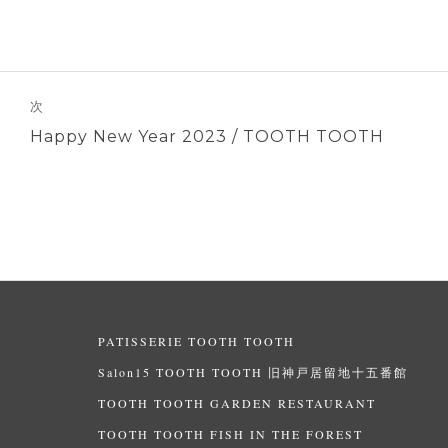
次
次
Happy New Year 2023 / TOOTH TOOTH
の
投
稿:
PATISSERIE TOOTH TOOTH
Salon15 TOOTH TOOTH 旧神戸居留地十五番館
TOOTH TOOTH GARDEN RESTAURANT
TOOTH TOOTH FISH IN THE FOREST