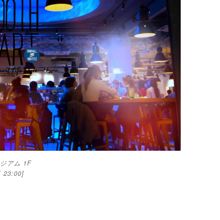
アム 1F
 23:00]