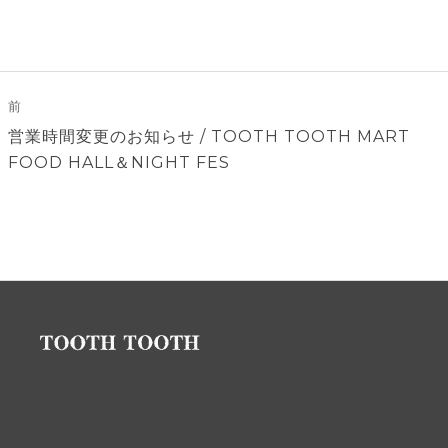
投
稿
前
ナ
前
営業時間変更のお知らせ / TOOTH TOOTH MART
ビ
の
FOOD HALL＆NIGHT FES
ゲ
投
稿:
ー
シ
ョ
ン