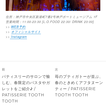
住所：神戸市中央区新港町7番2号神戸ポートミュージアム 1F
営業時間：11:00-23:30 [L.O.FOOD 22:30/ DRINK 23:00]
>>
WEB予約
>>
オフィシャルサイト
>>
Instagram
投
稿
前
次
ナ
前
次
パティスリーのサロンで愉
苺のプティガトーが並ぶ、
ビ
の
の
しむ、春限定のパスタやガ
春のときめくアフタヌーン
ゲ
投
投
レットをご紹介♪ /
ティー / PATISSERIE
稿:
稿:
PATISSERIE TOOTH
TOOTH TOOTH
ー
TOOTH
シ