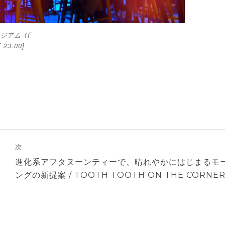
アム 1F
 23:00]
次
次
進化系アフタヌーンティーで、晴れやかにはじまるモ
の
ングの新提案 / TOOTH TOOTH ON THE CORNE
投
稿: