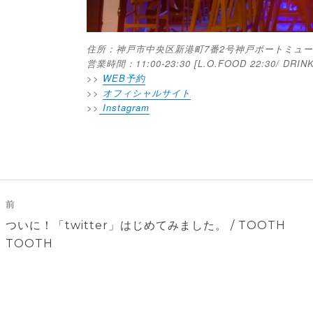
住所：神戸市中央区新港町7番2号神戸ポートミュージ
営業時間：11:00-23:30 [L.O.FOOD 22:30/ DRINK
>>
WEB予約
>>
オフィシャルサイト
>>
Instagram
投
稿
前
ナ
前
ついに！「twitter」はじめてみました。 / TOOTH
ビ
の
TOOTH
ゲ
投
稿:
ー
シ