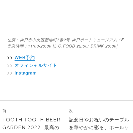
住所：神戸市中央区新港町7番2号 神戸ポートミュージアム 1F
営業時間：11:00-23:30 [L.O.FOOD 22:30/ DRINK 23:00]
>>
WEB予約
>>
オフィシャルサイト
>>
Instagram
投
稿
前
次
ナ
前
次
TOOTH TOOTH BEER
記念日やお祝いのテーブル
ビ
の
の
GARDEN 2022 -最高の
を華やかに彩る、ホールケ