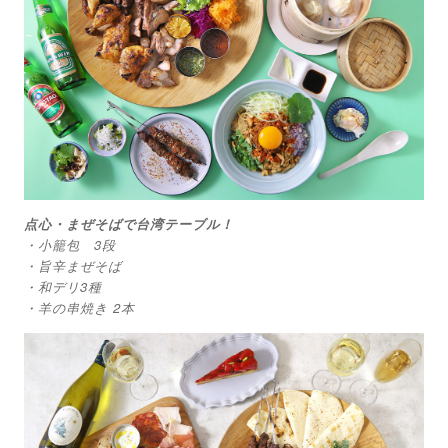
点心・まぜそばで台湾テーブル！
・小籠包 3段
・旨辛まぜそば
・和デリ3種
・羊の串焼き 2本