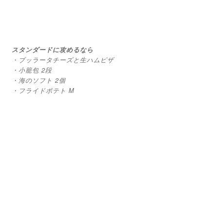
スタンダードに攻めるなら
・ブッラータチーズと生ハムピザ
・小籠包 2段
・海のソフト 2個
・フライドポテト M