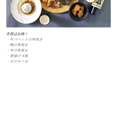
主役はお肉！
・牛バベットの串焼き
・鴨の串焼き
・羊の串焼き
・唐揚げ 4個
・ボロネーゼ