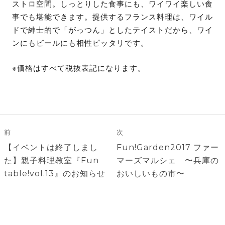
ストロ空間。しっとりした食事にも、ワイワイ楽しい食
事でも堪能できます。提供するフランス料理は、ワイル
ドで紳士的で「がっつん」としたテイストだから、ワイ
ンにもビールにも相性ピッタリです。
※価格はすべて税抜表記になります。
投
稿
前
次
ナ
前
次
【イベントは終了しまし
Fun!Garden2017 ファー
ビ
の
の
た】親子料理教室『Fun
マーズマルシェ 〜兵庫の
ゲ
投
投
table!vol.13』のお知らせ
おいしいもの市〜
稿:
稿:
ー
シ
ョ