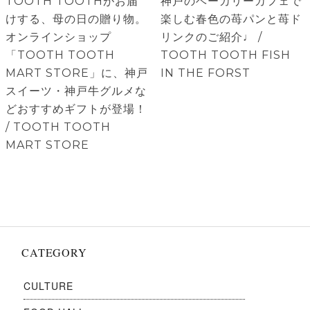
ナ
前
次
TOOTH TOOTHがお届
神戸のベーカリーカフェで
ビ
の
の
けする、母の日の贈り物。
楽しむ春色の苺パンと苺ド
ゲ
投
投
オンラインショップ
リンクのご紹介♩ /
稿:
稿:
「TOOTH TOOTH
TOOTH TOOTH FISH
ー
MART STORE」に、神戸
IN THE FORST
シ
スイーツ・神戸牛グルメな
ョ
どおすすめギフトが登場！
ン
/ TOOTH TOOTH
MART STORE
CATEGORY
CULTURE