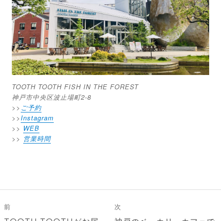
TOOTH TOOTH FISH IN THE FOREST
神戸市中央区波止場町2-8
>>
ご予約
>>
Instagram
>>
WEB
>>
営業時間
投
稿
前
次