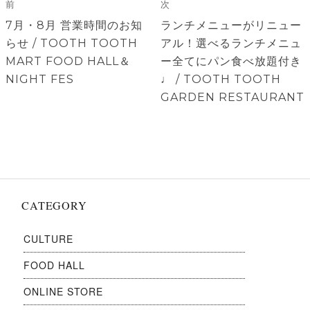
稿
前
次
ナ
前
次
7月・8月 営業時間のお知
ランチメニューがリニュー
ビ
の
の
らせ / TOOTH TOOTH
アル！選べるランチメニュ
ゲ
投
投
MART FOOD HALL＆
ー全てにパン食べ放題付き
稿:
稿:
NIGHT FES
♩ / TOOTH TOOTH
ー
GARDEN RESTAURANT
シ
ョ
ン
CATEGORY
CULTURE
FOOD HALL
ONLINE STORE