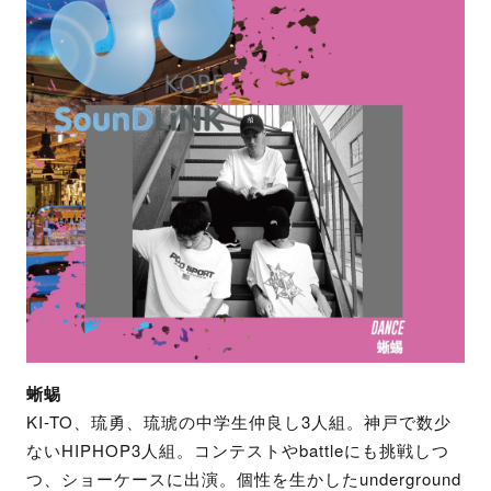
蜥蜴
KI-TO、琉勇、琉琥の中学生仲良し3人組。神戸で数少
ないHIPHOP3人組。コンテストやbattleにも挑戦しつ
つ、ショーケースに出演。個性を生かしたunderground