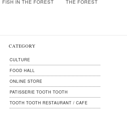
稿:
FISH IN THE FOREST
稿:
THE FOREST
ー
シ
ョ
ン
CATEGORY
CULTURE
FOOD HALL
ONLINE STORE
PATISSERIE TOOTH TOOTH
TOOTH TOOTH RESTAURANT / CAFE