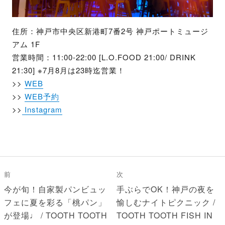
住所：神戸市中央区新港町7番2号 神戸ポートミュージ
アム 1F
営業時間：11:00-22:00 [L.O.FOOD 21:00/ DRINK
21:30] ※7月8月は23時迄営業！
>>
WEB
>>
WEB予約
>>
Instagram
投
稿
前
次
ナ
前
今が旬！自家製パンビュッ
次
手ぶらでOK！神戸の夜を
ビ
の
フェに夏を彩る「桃パン」
の
愉しむナイトピクニック /
投
が登場♩ / TOOTH TOOTH
投
TOOTH TOOTH FISH IN
ゲ