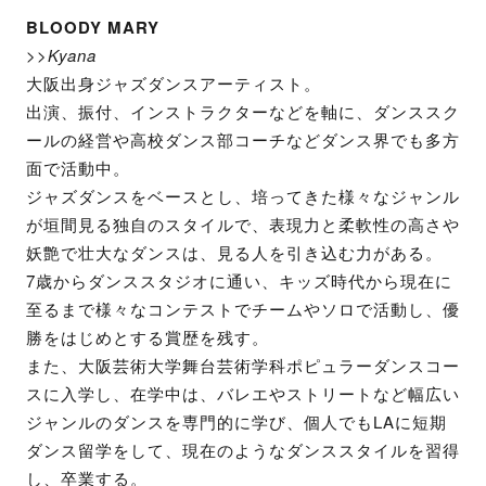
BLOODY MARY
>>
Kyana
大阪出身ジャズダンスアーティスト。
出演、振付、インストラクターなどを軸に、ダンススク
ールの経営や高校ダンス部コーチなどダンス界でも多方
面で活動中。
ジャズダンスをベースとし、培ってきた様々なジャンル
が垣間見る独自のスタイルで、表現力と柔軟性の高さや
妖艶で壮大なダンスは、見る人を引き込む力がある。
7歳からダンススタジオに通い、キッズ時代から現在に
至るまで様々なコンテストでチームやソロで活動し、優
勝をはじめとする賞歴を残す。
また、大阪芸術大学舞台芸術学科ポピュラーダンスコー
スに入学し、在学中は、バレエやストリートなど幅広い
ジャンルのダンスを専門的に学び、個人でもLAに短期
ダンス留学をして、現在のようなダンススタイルを習得
し、卒業する。