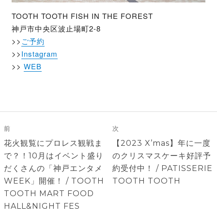
TOOTH TOOTH FISH IN THE FOREST
神戸市中央区波止場町2-8
>>
ご予約
>>
Instagram
>>
WEB
投
稿
前
次
ナ
前
次
花火観覧にプロレス観戦ま
【2023 X’mas】年に一度
ビ
の
の
で？！10月はイベント盛り
のクリスマスケーキ好評予
ゲ
投
投
だくさんの「神戸エンタメ
約受付中！ / PATISSERIE
稿:
稿:
WEEK」開催！ / TOOTH
TOOTH TOOTH
ー
TOOTH MART FOOD
シ
HALL&NIGHT FES
ョ