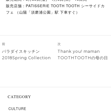
販売店舗：PATISSERIE TOOTH TOOTH シーサイドカ
フェ （山陽「須磨浦公園」駅 下車すぐ）
投
稿
前
次
ナ
前
次
パラダイスキッチン
Thank you! maman
ビ
の
の
2018Spring Collection
TOOTHTOOTHの母の日
ゲ
投
投
稿:
稿:
ー
シ
ョ
ン
CATEGORY
CULTURE