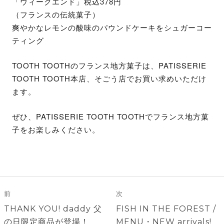
「ウィークエンド」税込378円
（フランスの伝統菓子）
爽やかなレモンの酸味のパウンドケーキをシュガーコー
ティング
TOOTH TOOTHのフランス地方菓子は、PATISSERIE
TOOTH TOOTH本店、そごう店でお買い求めいただけ
ます。
ぜひ、PATISSERIE TOOTH TOOTHでフランス地方菓
子をお楽しみください。
投
稿
前
次
ナ
前
次
THANK YOU! daddy 父
FISH IN THE FOREST /
の
の
の日限定商品が登場！
MENU・NEW arrivals!