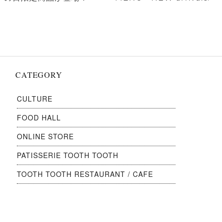
ビ
ゲ
投
投
稿:
稿:
ー
シ
ョ
ン
CATEGORY
CULTURE
FOOD HALL
ONLINE STORE
PATISSERIE TOOTH TOOTH
TOOTH TOOTH RESTAURANT / CAFE