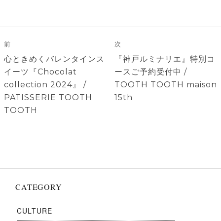
投
稿
前
次
ナ
前
次
心ときめくバレンタインス
『神戸ルミナリエ』特別コ
ビ
の
の
イーツ『Chocolat
ースご予約受付中 /
ゲ
投
投
collection 2024』 /
TOOTH TOOTH maison
稿:
稿:
PATISSERIE TOOTH
15th
ー
TOOTH
シ
ョ
ン
CATEGORY
CULTURE