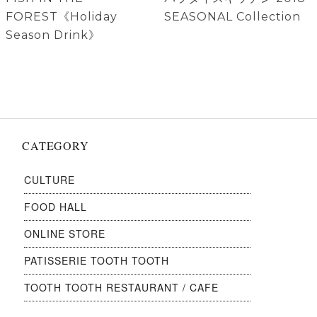
ナ
ビ
の
の
FOREST《Holiday
SEASONAL Collection
ゲ
投
投
Season Drink》
稿:
稿:
ー
シ
ョ
ン
CATEGORY
CULTURE
FOOD HALL
ONLINE STORE
PATISSERIE TOOTH TOOTH
TOOTH TOOTH RESTAURANT / CAFE