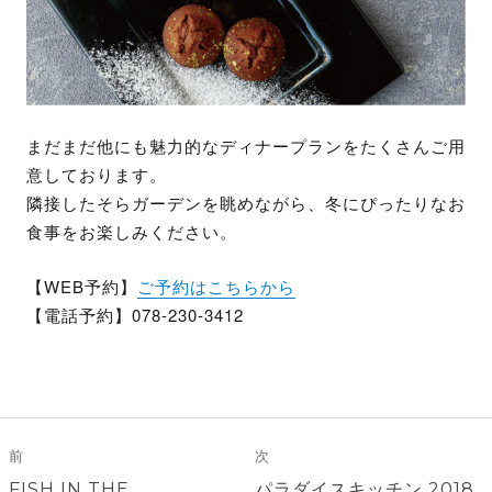
まだまだ他にも魅力的なディナープランをたくさんご用
意しております。
隣接したそらガーデンを眺めながら、冬にぴったりなお
食事をお楽しみください。
【WEB予約】
ご予約はこちらから
【電話予約】078-230-3412
投
稿
前
次
前
次
FISH IN THE
パラダイスキッチン 2018