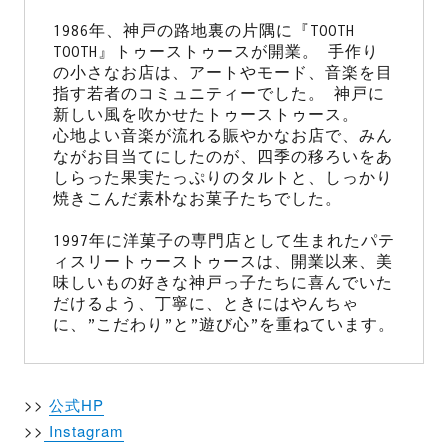
1986年、神戸の路地裏の片隅に『TOOTH 
TOOTH』トゥーストゥースが開業。 手作り
の小さなお店は、アートやモード、音楽を目
指す若者のコミュニティーでした。 神戸に
新しい風を吹かせたトゥーストゥース。

心地よい音楽が流れる賑やかなお店で、みん
ながお目当てにしたのが、四季の移ろいをあ
しらった果実たっぷりのタルトと、しっかり
焼きこんだ素朴なお菓子たちでした。

1997年に洋菓子の専門店として生まれたパテ
ィスリートゥーストゥースは、開業以来、美
味しいもの好きな神戸っ子たちに喜んでいた
だけるよう、丁寧に、ときにはやんちゃ
に、”こだわり”と”遊び心”を重ねています。
>>
公式HP
>>
Instagram