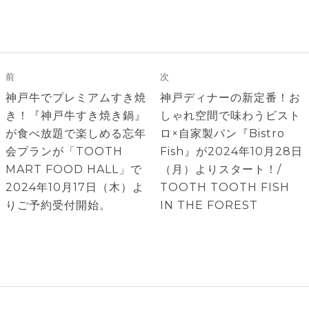
投
稿
前
次
ナ
前
次
神戸牛でプレミアムすき焼
神戸ディナーの新定番！お
ビ
の
の
き！『神戸牛すき焼き鍋』
しゃれ空間で味わうビスト
ゲ
投
投
が食べ放題で楽しめる忘年
ロ×自家製パン『Bistro
稿:
稿:
会プランが「TOOTH
Fish』が2024年10月28日
ー
MART FOOD HALL」で
（月）よりスタート！/
シ
2024年10月17日（木）よ
TOOTH TOOTH FISH
ョ
りご予約受付開始。
IN THE FOREST
ン