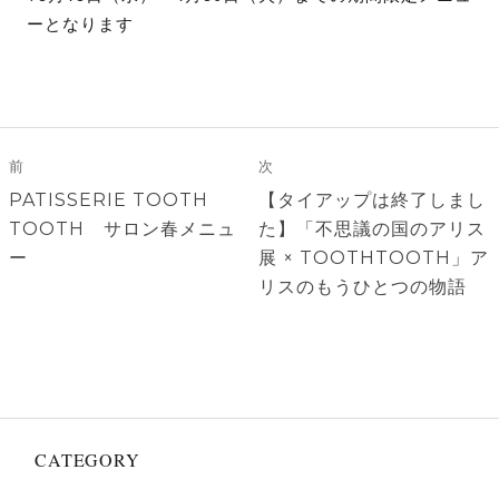
ーとなります
投
稿
前
次
ナ
前
次
PATISSERIE TOOTH
【タイアップは終了しまし
ビ
の
の
TOOTH サロン春メニュ
た】「不思議の国のアリス
ゲ
投
投
ー
展 × TOOTHTOOTH」ア
稿:
稿:
リスのもうひとつの物語
ー
シ
ョ
ン
CATEGORY