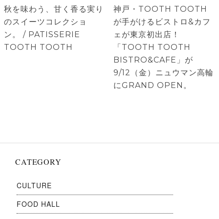
ナ
前
次
秋を味わう、甘く香る実り
神戸・TOOTH TOOTH
ビ
の
の
のスイーツコレクショ
が手がけるビストロ&カフ
ゲ
投
投
ン。 / PATISSERIE
ェが東京初出店！
稿:
稿:
TOOTH TOOTH
「TOOTH TOOTH
ー
BISTRO&CAFE」が
シ
9/12（金）ニュウマン高輪
ョ
にGRAND OPEN。
ン
CATEGORY
CULTURE
FOOD HALL