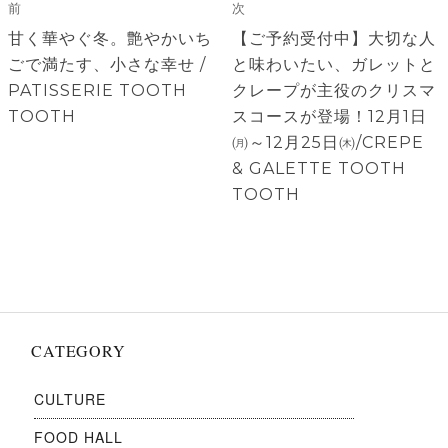
稿
前
次
ナ
前
次
甘く華やぐ冬。艶やかいち
【ご予約受付中】大切な人
ビ
の
の
ごで満たす、小さな幸せ /
と味わいたい、ガレットと
ゲ
投
投
PATISSERIE TOOTH
クレープが主役のクリスマ
稿:
稿:
TOOTH
スコースが登場！12月1日
ー
㈪～12月25日㈭/CREPE
シ
& GALETTE TOOTH
ョ
TOOTH
ン
CATEGORY
CULTURE
FOOD HALL