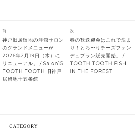
投
稿
前
次
ナ
前
次
神戸旧居留地の洋館サロン
春の歓送迎会はこれで決ま
ビ
の
の
のグランドメニューが
り！とろ〜りチーズフォン
ゲ
投
投
2026年2月19日（木）に
デュプラン販売開始。 /
稿:
稿:
リニューアル。 / Salon15
TOOTH TOOTH FISH
ー
TOOTH TOOTH 旧神戸
IN THE FOREST
シ
居留地十五番館
ョ
ン
CATEGORY