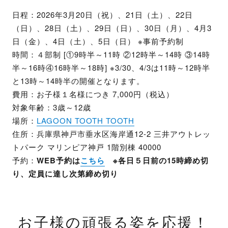
日程：2026年3月20日（祝）、21日（土）、22日
（日）、28日（土）、29日（日）、30日（月）、4月3
日（金）、4日（土）、5日（日） ※事前予約制
時間：４部制 [①9時半～11時 ②12時半～14時 ③14時
半～16時④16時半～18時] ※3/30、4/3は11時～12時半
と13時～14時半の開催となります。
費用：お子様１名様につき 7,000円（税込）
対象年齢：3歳～12歳
場所：
LAGOON TOOTH TOOTH
住所：兵庫県神戸市垂水区海岸通12-2 三井アウトレッ
トパーク マリンピア神戸 1階別棟 40000
予約：
WEB予約は
こちら
※各日５日前の15時締め切
り、定員に達し次第締め切り
お子様の頑張る姿を応援！