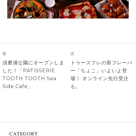
投
稿
前
次
ナ
前
次
須磨浦公園にオープンしま
トゥースフレの新フレーバ
ビ
の
の
した！「PATISSERIE
ー「ちょこ」いよいよ登
ゲ
投
投
TOOTH TOOTH Sea
場！ オンライン先行受注
稿:
稿:
Side Cafe」
も。
ー
シ
ョ
ン
CATEGORY