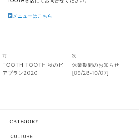
TOOTH各店にてお問合せください。
メニューはこちら
投
稿
前
次
ナ
前
次
TOOTH TOOTH 秋のビ
休業期間のお知らせ
ビ
の
の
アプラン2020
[09/28-10/07]
ゲ
投
投
稿:
稿:
ー
シ
ョ
ン
CATEGORY
CULTURE