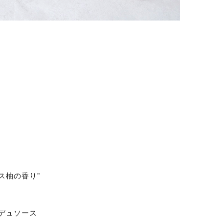
ス柚の香り”
デュソース