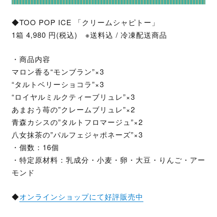
◆TOO POP ICE 「クリームシャピトー」
1箱 4,980 円(税込) ※送料込 / 冷凍配送商品
・商品内容
マロン香る“モンブラン”×3
“タルトベリーショコラ”×3
“ロイヤルミルクティーブリュレ”×3
あまおう苺の”クレームブリュレ”×2
青森カシスの”タルトフロマージュ”×2
八女抹茶の”パルフェジャポネーズ”×3
・個数：16個
・特定原材料：乳成分・小麦・卵・大豆・りんご・アー
モンド
◆
オンラインショップにて好評販売中