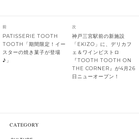
投
稿
前
次
ナ
前
次
PATISSERIE TOOTH
神戸三宮駅前の新施設
ビ
の
の
TOOTH「期間限定！イー
「EKIZO」に、デリカフ
ゲ
投
投
スターの焼き菓子が登場
ェ＆ワインビストロ
稿:
稿:
♪」
『TOOTH TOOTH ON
ー
THE CORNER』が4月26
シ
日ニューオープン！
ョ
ン
CATEGORY