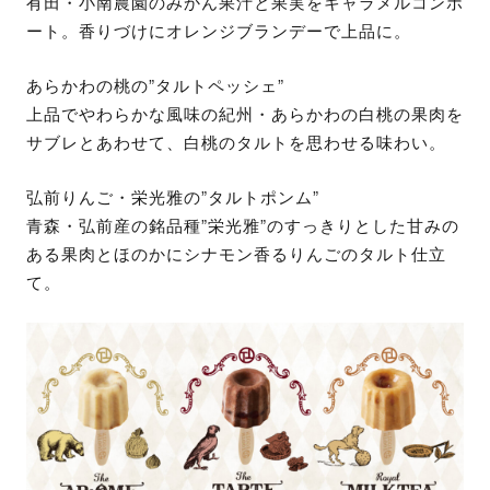
有田・小南農園のみかん果汁と果実をキャラメルコンポ
ート。香りづけにオレンジブランデーで上品に。
あらかわの桃の”タルトペッシェ”
上品でやわらかな風味の紀州・あらかわの白桃の果肉を
サブレとあわせて、白桃のタルトを思わせる味わい。
弘前りんご・栄光雅の”タルトポンム”
青森・弘前産の銘品種”栄光雅”のすっきりとした甘みの
ある果肉とほのかにシナモン香るりんごのタルト仕立
て。