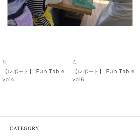
投
稿
前
次
ナ
前
次
【レポート】 Fun Table!
【レポート】 Fun Table!
ビ
の
の
vol4
vol6
ゲ
投
投
稿:
稿:
ー
シ
ョ
ン
CATEGORY