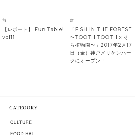
投
稿
前
次
ナ
前
次
【レポート】 Fun Table!
「FISH IN THE FOREST
ビ
の
の
vol11
〜TOOTH TOOTH x そ
ゲ
投
投
ら植物園〜」2017年2月17
稿:
稿:
日（金）神戸メリケンパー
ー
クにオープン！
シ
ョ
ン
CATEGORY
CULTURE
FOOD HALL