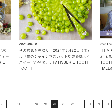
2024.08.19
2024.0
日（木）
秋の味覚を先取り！2024年8月22日（木）
【FM 
ティー
より旬のシャインマスカットや栗を味わう
組 &
IE
スイーツが登場。 / PATISSERIE TOOTH
TOOT
TOOTH
HALL
«
...
10
...
18
19
20
21
22
...
30
40
50