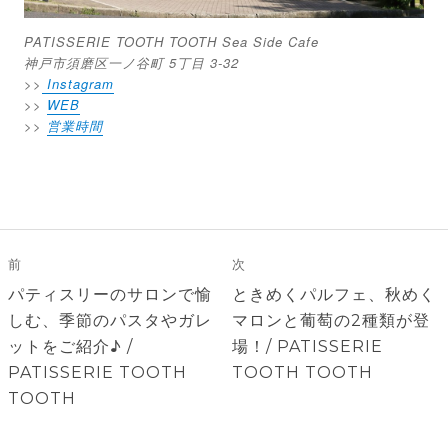
PATISSERIE TOOTH TOOTH Sea Side Cafe
神戸市須磨区一ノ谷町 5丁目 3-32
>>
Instagram
>>
WEB
>>
営業時間
投
稿
前
次
ナ
前
次
パティスリーのサロンで愉
ときめくパルフェ、秋めく
ビ
の
の
しむ、季節のパスタやガレ
マロンと葡萄の2種類が登
ゲ
投
投
ットをご紹介♪ /
場！/ PATISSERIE
稿:
稿:
PATISSERIE TOOTH
TOOTH TOOTH
ー
TOOTH
シ
ョ