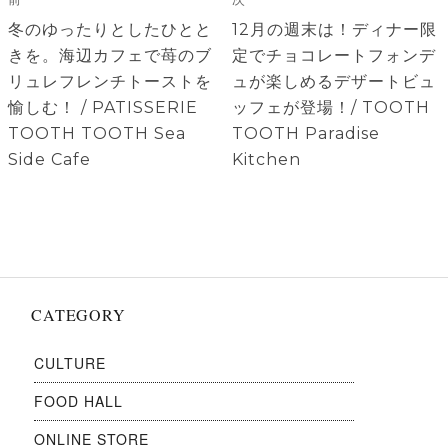
稿
ナ
前
次
冬のゆったりとしたひとと
12月の週末は！ディナー限
ビ
の
の
きを。海辺カフェで苺のブ
定でチョコレートフォンデ
ゲ
投
投
リュレフレンチトーストを
ュが楽しめるデザートビュ
稿:
稿:
愉しむ！ / PATISSERIE
ッフェが登場！/ TOOTH
ー
TOOTH TOOTH Sea
TOOTH Paradise
シ
Side Cafe
Kitchen
ョ
ン
CATEGORY
CULTURE
FOOD HALL
ONLINE STORE