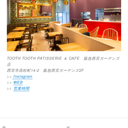
TOOTH TOOTH PATISSERIE ＆ CAFE 阪急西宮ガーデンズ
店
西宮市高松町14-2 阪急西宮ガーデンズ2F
>>
Instagram
>>
WEB
>>
営業時間
投
前
次