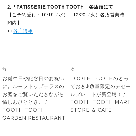
2.「PATISSERIE TOOTH TOOTH」各店頭にて
【ご予約受付：10/19（水）～12/20（火）各店営業時
間内】
>>
各店情報
投
稿
前
次
ナ
前
次
お誕生日や記念日のお祝い
TOOTH TOOTHのとっ
ビ
の
の
に。ルーフトップテラスの
ておき♪数量限定のデセー
ゲ
投
投
お庭をご覧いただきながら
ルプレートが新登場！ /
稿:
稿:
愉しむひととき。 /
TOOTH TOOTH MART
ー
TOOTH TOOTH
STORE ＆ CAFE
シ
GARDEN RESTAURANT
ョ
ン