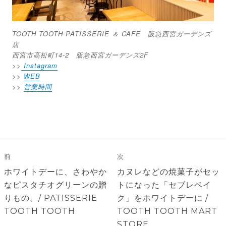
TOOTH TOOTH PATISSERIE ＆ CAFE 阪急西宮ガーデンズ
店
西宮市高松町14-2 阪急西宮ガーデンズ2F
>>
Instagram
>>
WEB
>>
営業時間
投
稿
前
次
ナ
前
次
ホワイトデーに、さわやか
カヌレなどの焼菓子がセッ
ビ
の
の
なピスタチオグリーンの贈
トになった「セブレベイ
ゲ
投
投
りもの。/ PATISSERIE
ク」をホワイトデーに /
稿:
稿:
TOOTH TOOTH
TOOTH TOOTH MART
ー
STORE