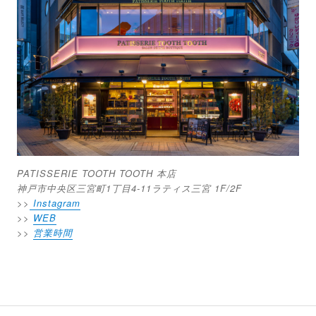
PATISSERIE TOOTH TOOTH 本店
神戸市中央区三宮町1丁目4-11ラティス三宮 1F/2F
>>
Instagram
>>
WEB
>>
営業時間
投