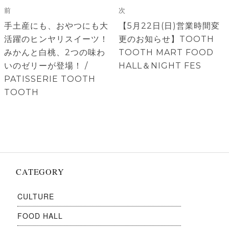
稿
前
次
ナ
前
次
手土産にも、おやつにも大
【5月22日(日)営業時間変
ビ
の
の
活躍のヒンヤリスイーツ！
更のお知らせ】TOOTH
ゲ
投
投
みかんと白桃、2つの味わ
TOOTH MART FOOD
稿:
稿:
いのゼリーが登場！ /
HALL＆NIGHT FES
ー
PATISSERIE TOOTH
シ
TOOTH
ョ
ン
CATEGORY
CULTURE
FOOD HALL