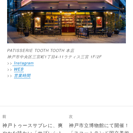
PATISSERIE TOOTH TOOTH 本店
神戸市中央区三宮町1丁目4-11ラティス三宮 1F/2F
>>
Instagram
>>
WEB
>>
営業時間
投
稿
前
次
ナ
前
次
神戸トゥースサブレに、爽
神戸市立博物館にて開催！
の
の