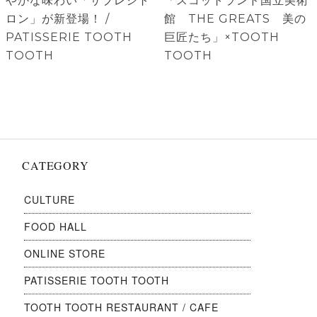
ビ
やかな味わい「サブレシト
「スコットランド国立美術
ゲ
投
投
ロン」が新登場！ /
館 THE GREATS 美の
稿:
稿:
PATISSERIE TOOTH
巨匠たち」×TOOTH
ー
TOOTH
TOOTH
シ
ョ
ン
CATEGORY
CULTURE
FOOD HALL
ONLINE STORE
PATISSERIE TOOTH TOOTH
TOOTH TOOTH RESTAURANT / CAFE