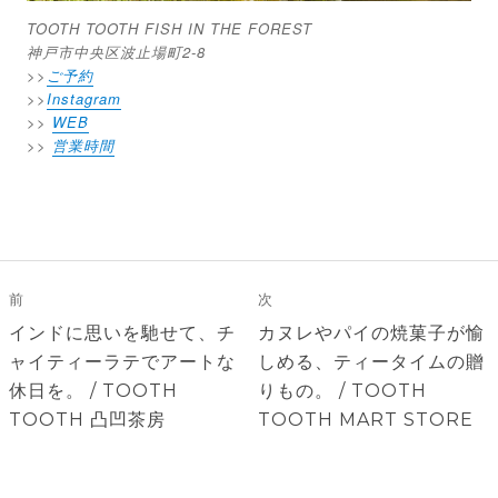
TOOTH TOOTH FISH IN THE FOREST
神戸市中央区波止場町2-8
>>
ご予約
>>
Instagram
>>
WEB
>>
営業時間
投
稿
前
次
ナ
前
次
インドに思いを馳せて、チ
カヌレやパイの焼菓子が愉
ビ
の
の
ャイティーラテでアートな
しめる、ティータイムの贈
ゲ
投
投
休日を。 / TOOTH
りもの。 / TOOTH
稿:
稿:
TOOTH 凸凹茶房
TOOTH MART STORE
ー
シ
ョ