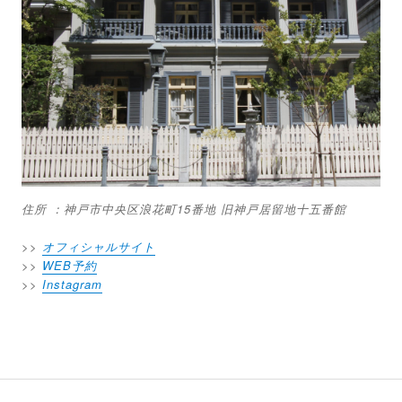
住所 ：神戸市中央区浪花町15番地 旧神戸居留地十五番館
>>
オフィシャルサイト
>>
WEB予約
>>
Instagram
投