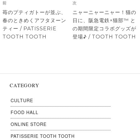
稿
前
次
ナ
前
次
苺のプティガトーが並ぶ、
ニャーニャーニャー！猫の
ビ
の
の
春のときめくアフタヌーン
日に、阪急電鉄×猫部™ と
ゲ
投
投
ティー / PATISSERIE
の期間限定コラボグッズが
稿:
稿:
TOOTH TOOTH
登場♪ / TOOTH TOOTH
ー
シ
ョ
ン
CATEGORY
CULTURE
FOOD HALL
ONLINE STORE
PATISSERIE TOOTH TOOTH