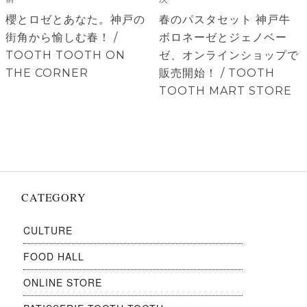
稿
ナ
前
次
櫻とロゼとあなた。神戸の
春のパスタセット 神戸牛
ビ
の
の
街角から愉しむ春！ /
ボロネーゼとジェノベー
ゲ
投
投
TOOTH TOOTH ON
ゼ、オンラインショップで
稿:
稿:
THE CORNER
販売開始！ / TOOTH
ー
TOOTH MART STORE
シ
ョ
ン
CATEGORY
CULTURE
FOOD HALL
ONLINE STORE