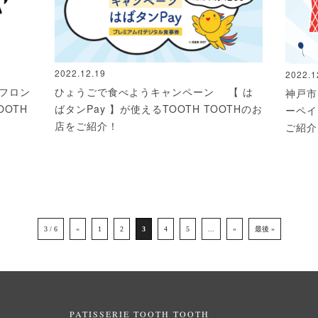
2022.12.19
2022.1
ーフロン
ひょうごで食べようキャンペーン 【 は
神戸市
OTH
ばタンPay 】が使えるTOOTH TOOTHのお
ーペイ
店をご紹介！
ご紹介
3 / 6
«
1
2
3
4
5
...
»
最後 »
PATISSERIE TOOTH TOOTH