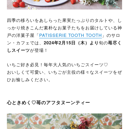
四季の移ろいをあしらった果実たっぷりのタルトや、し
っかり焼きこんだ素朴なお菓子たちをお届けしている神
戸の洋菓子屋「
PATISSERIE TOOTH TOOTH
」のサロ
ン・カフェでは、
2024年2月15日（木）より
旬の
苺尽く
しスイーツ
が登場！
いちご好き必見！毎年大人気のいちごスイーツ♡
おいしくて可愛い、いちごが主役の様々なスイーツをぜ
ひお愉しみください。
心ときめく♡苺のアフタヌーンティー