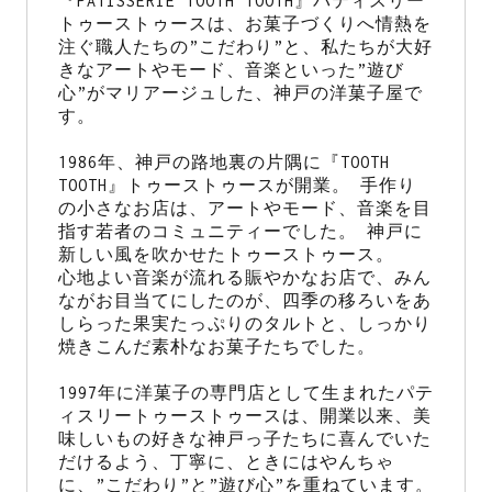
『PATISSERIE TOOTH TOOTH』パティスリー
トゥーストゥースは、お菓子づくりへ情熱を
注ぐ職人たちの”こだわり”と、私たちが大好
きなアートやモード、音楽といった”遊び
心”がマリアージュした、神戸の洋菓子屋で
す。

1986年、神戸の路地裏の片隅に『TOOTH 
TOOTH』トゥーストゥースが開業。 手作り
の小さなお店は、アートやモード、音楽を目
指す若者のコミュニティーでした。 神戸に
新しい風を吹かせたトゥーストゥース。

心地よい音楽が流れる賑やかなお店で、みん
ながお目当てにしたのが、四季の移ろいをあ
しらった果実たっぷりのタルトと、しっかり
焼きこんだ素朴なお菓子たちでした。

1997年に洋菓子の専門店として生まれたパテ
ィスリートゥーストゥースは、開業以来、美
味しいもの好きな神戸っ子たちに喜んでいた
だけるよう、丁寧に、ときにはやんちゃ
に、”こだわり”と”遊び心”を重ねています。