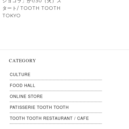
稿:
稿:
ショコラ」が1/30（火）ス
ー
タート/ TOOTH TOOTH
シ
TOKYO
ョ
ン
CATEGORY
CULTURE
FOOD HALL
ONLINE STORE
PATISSERIE TOOTH TOOTH
TOOTH TOOTH RESTAURANT / CAFE