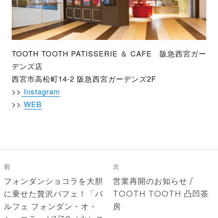
TOOTH TOOTH PATISSERIE ＆ CAFE 阪急西宮ガー
デンズ店
西宮市高松町14-2 阪急西宮ガーデンズ2F
>>
Instagram
>>
WEB
投
稿
前
次
ナ
前
次
フォンダンショコラを大胆
営業再開のお知らせ /
ビ
の
の
に乗せた贅沢パフェ！「パ
TOOTH TOOTH 凸凹茶
ゲ
投
投
ルフェ フォンダン・オ・
房