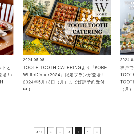
2024.05.08
2024.0
ットと
TOOTH TOOTH CATERINGより『KOBE
神戸で
場！/
WhiteDinner2024』限定プランが登場！
TOO
TH
2024年5月13日（月）まで好評予約受付
TOOT
中！
（月）
3 / 4
«
1
2
3
4
»