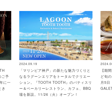
2024.09.19
2024.0
TH
「マリンピア神戸」の新たな魅力づくりと
【期間
のご予
なるラグーンエリアをトータルでクリエー
ど旬の
！年に一
ション。『TOOTH TOOTH』のパティスリ
月5日（
とき
ー＆ベーカリーレストラン、カフェ、BBQ
GALE
場を新設。11/26（火）オープン！