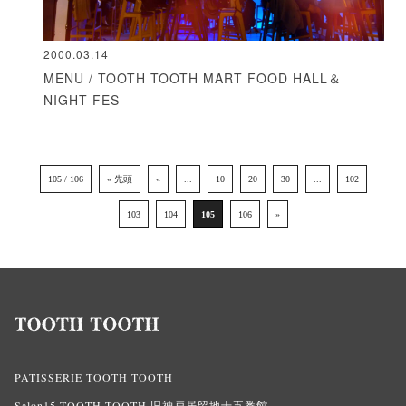
2000.03.14
MENU / TOOTH TOOTH MART FOOD HALL＆
NIGHT FES
105 / 106
« 先頭
«
...
10
20
30
...
102
103
104
105
106
»
PATISSERIE TOOTH TOOTH
Salon15 TOOTH TOOTH 旧神戸居留地十五番館